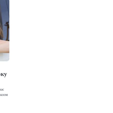
оку
час
разом