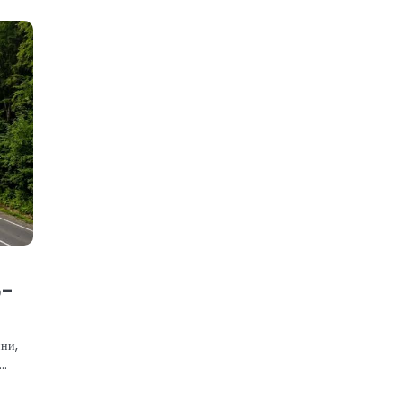
о-
ини,
е…