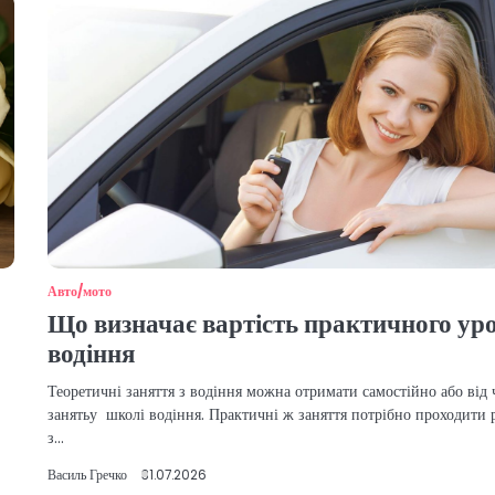
Авто/мото
Що визначає вартість практичного ур
водіння
Теоретичні заняття з водіння можна отримати самостійно або від 
занятьу школі водіння. Практичні ж заняття потрібно проходити 
з…
Василь Гречко
31.07.2026