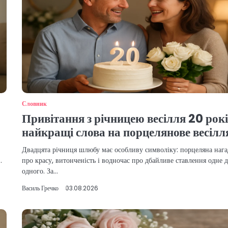
Словник
Привітання з річницею весілля 20 рокі
найкращі слова на порцелянове весілл
Двадцята річниця шлюбу має особливу символіку: порцеляна нага
…
про красу, витонченість і водночас про дбайливе ставлення одне 
одного. За…
Василь Гречко
03.08.2026