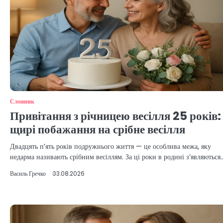
Словник
Привітання з річницею весілля 25 років:
щирі побажання на срібне весілля
Двадцять п’ять років подружнього життя — це особлива межа, яку
недарма називають срібним весіллям. За ці роки в родині з’являються
Василь Гречко
03.08.2026