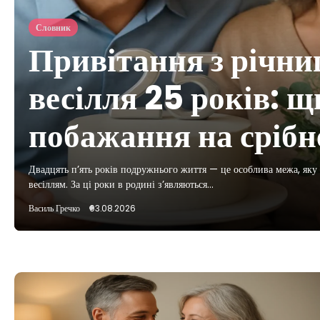
Словник
Привітання з річн
весілля 25 років: щ
побажання на срібн
Двадцять п’ять років подружнього життя — це особлива межа, яку
весіллям. За ці роки в родині з’являються…
Василь Гречко
03.08.2026