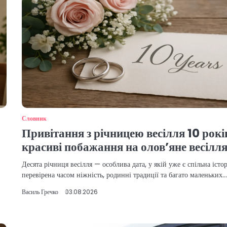
Словник
Привітання з річницею весілля 10 рокі
красиві побажання на олов’яне весілл
Десята річниця весілля — особлива дата, у якій уже є спільна істор
перевірена часом ніжність, родинні традиції та багато маленьких
Василь Гречко
03.08.2026