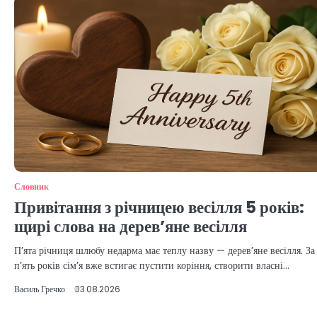
Словник
Привітання з річницею весілля 5 років:
щирі слова на дерев’яне весілля
П’ята річниця шлюбу недарма має теплу назву — дерев’яне весілля. За
п’ять років сім’я вже встигає пустити коріння, створити власні…
Василь Гречко
03.08.2026