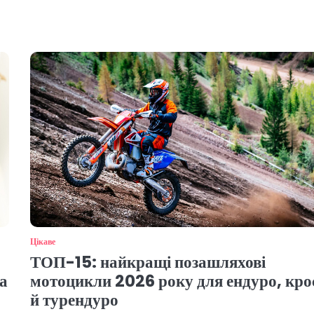
Цікаве
ТОП-15: найкращі позашляхові
а
мотоцикли 2026 року для ендуро, кро
й турендуро