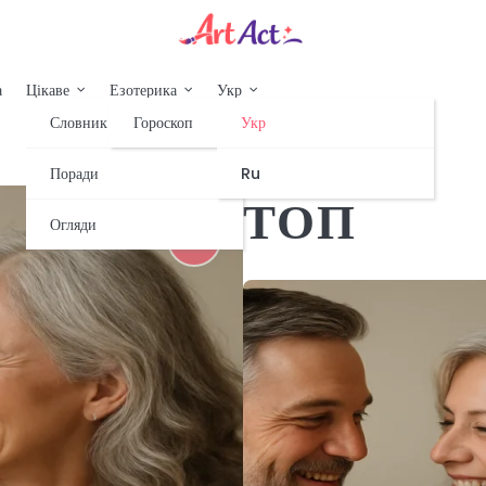
а
Цікаве
Езотерика
Укр
Словник
Гороскоп
Укр
Поради
Ru
ТОП
Огляди