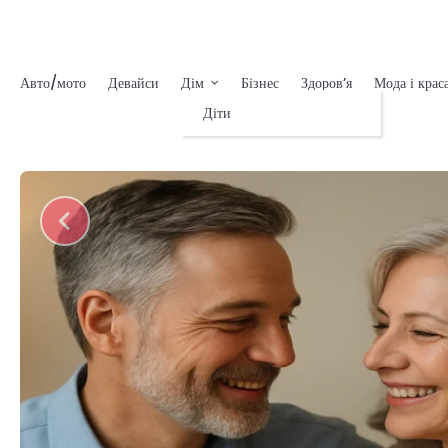
Перейти
до
вмісту
Авто/мото
Девайси
Дім
Бізнес
Здоровʼя
Мода і крас
Діти