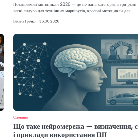
Позашляхові мотоцикли 2026 — це не одна категорія, а три різні 
легкі ендуро для технічних маршрутів, кросові мотоцикли для…
Василь Гречко
26.06.2026
Словник
Що таке нейромережа — визначення, с
і приклади використання ШІ