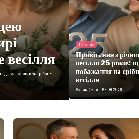
Словник
ицею
Привітан
ирі
весілля 2
Словник
е весілля
слова на 
Привітання з річн
весілля 25 років: щ
побажання на срібн
 недарма називають срібним
Двадцята річниця шлюбу має особ
весілля
водночас про дбайливе ставлення
Василь Гречко
03.08.2026
Василь Гречко
03.08.2026