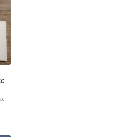
в:
я
ія,
…