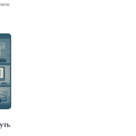
світи:
уть