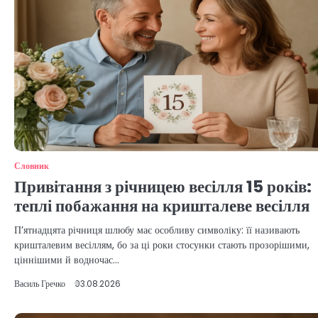
Словник
Привітання з річницею весілля 15 років:
теплі побажання на кришталеве весілля
П’ятнадцята річниця шлюбу має особливу символіку: її називають
кришталевим весіллям, бо за ці роки стосунки стають прозорішими,
ціннішими й водночас…
Василь Гречко
03.08.2026