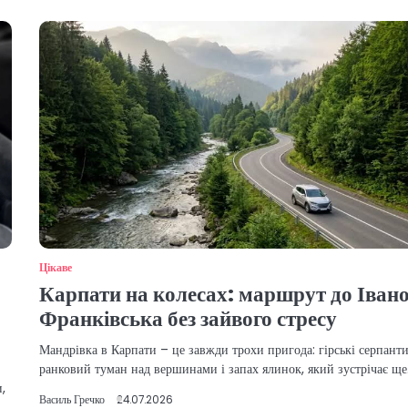
Цікаве
Карпати на колесах: маршрут до Іван
Франківська без зайвого стресу
Мандрівка в Карпати – це завжди трохи пригода: гірські серпант
ранковий туман над вершинами і запах ялинок, який зустрічає щ
,
Василь Гречко
24.07.2026