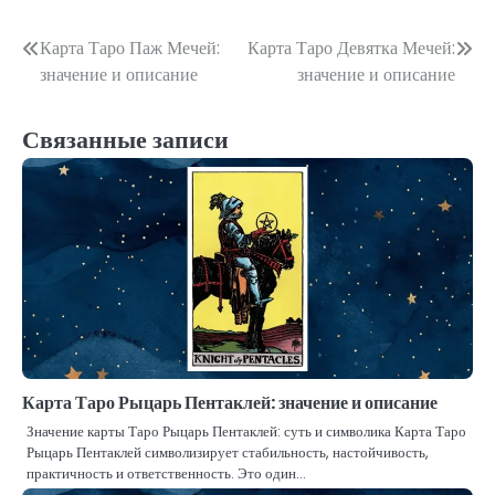
Навигация
Карта Таро Паж Мечей:
Карта Таро Девятка Мечей:
значение и описание
значение и описание
по
записям
Связанные записи
Карта Таро Рыцарь Пентаклей: значение и описание
Значение карты Таро Рыцарь Пентаклей: суть и символика Карта Таро
Рыцарь Пентаклей символизирует стабильность, настойчивость,
практичность и ответственность. Это один…