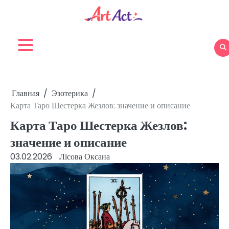
Перейти
к
содержимому
Главная
Эзотерика
Карта Таро Шестерка Жезлов: значение и описание
Карта Таро Шестерка Жезлов:
значение и описание
03.02.2026
Лісова Оксана