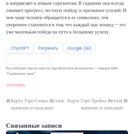
и направляет к новым горизонтам. В гаданиях она всегда
означает прогресс, честную победу и признание усилий. И
чем чаще человек обращается к ее символике, тем
увереннее становится в том, что каждый шаг вперед – это
уже маленькая победа на пути к большому успеху.
ChatGPT
Perplexity
Google (AI)
Скопіювати запит
На мобільних інколи запит не підставляється автоматично — використайте
“Скопіювати запит”.
ЭЗОТЕРИКА
Навигация
Карта Таро Семка Жезлов:
Карта Таро Тройка Жезлов:
значение и описание
значение и описание
по
записям
Связанные записи